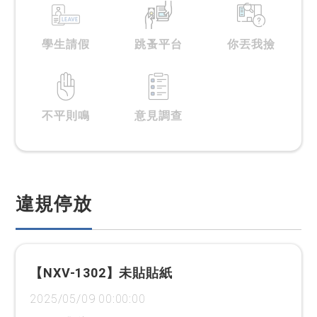
學生請假
跳蚤平台
你丟我撿
不平則鳴
意見調查
違規停放
【NXV-1302】未貼貼紙
2025/05/09 00:00:00